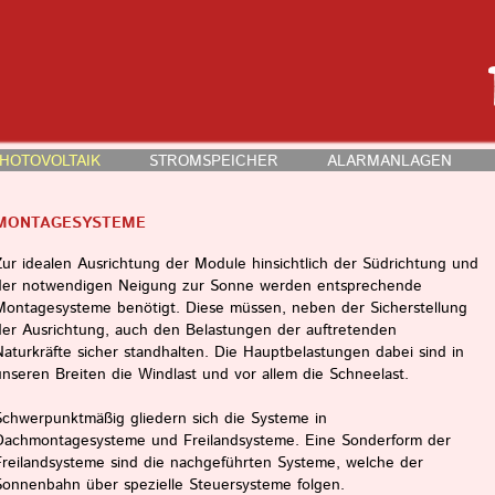
HOTOVOLTAIK
STROMSPEICHER
ALARMANLAGEN
MONTAGESYSTEME
Zur idealen Ausrichtung der Module hinsichtlich der Südrichtung und
der notwendigen Neigung zur Sonne werden entsprechende
Montagesysteme benötigt. Diese müssen, neben der Sicherstellung
der Ausrichtung, auch den Belastungen der auftretenden
Naturkräfte sicher standhalten. Die Hauptbelastungen dabei sind in
unseren Breiten die Windlast und vor allem die Schneelast.
Schwerpunktmäßig gliedern sich die Systeme in
Dachmontagesysteme und Freilandsysteme. Eine Sonderform der
Freilandsysteme sind die nachgeführten Systeme, welche der
Sonnenbahn über spezielle Steuersysteme folgen.